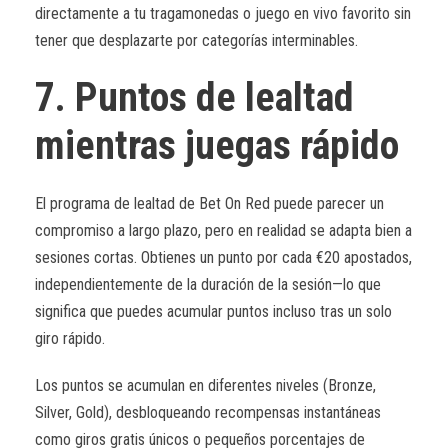
directamente a tu tragamonedas o juego en vivo favorito sin
tener que desplazarte por categorías interminables.
7. Puntos de lealtad
mientras juegas rápido
El programa de lealtad de Bet On Red puede parecer un
compromiso a largo plazo, pero en realidad se adapta bien a
sesiones cortas. Obtienes un punto por cada €20 apostados,
independientemente de la duración de la sesión—lo que
significa que puedes acumular puntos incluso tras un solo
giro rápido.
Los puntos se acumulan en diferentes niveles (Bronze,
Silver, Gold), desbloqueando recompensas instantáneas
como giros gratis únicos o pequeños porcentajes de