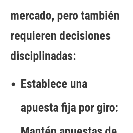
mercado, pero también
requieren decisiones
disciplinadas:
Establece una
apuesta fija por giro:
Mantén apuestas de