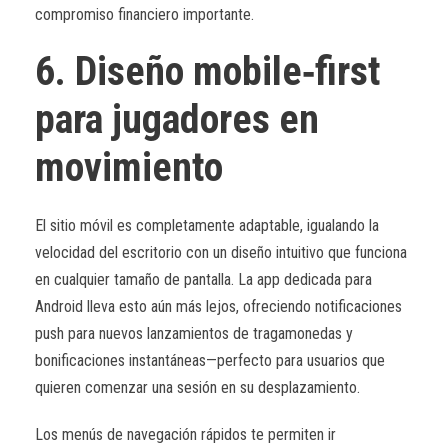
compromiso financiero importante.
6. Diseño mobile‑first
para jugadores en
movimiento
El sitio móvil es completamente adaptable, igualando la
velocidad del escritorio con un diseño intuitivo que funciona
en cualquier tamaño de pantalla. La app dedicada para
Android lleva esto aún más lejos, ofreciendo notificaciones
push para nuevos lanzamientos de tragamonedas y
bonificaciones instantáneas—perfecto para usuarios que
quieren comenzar una sesión en su desplazamiento.
Los menús de navegación rápidos te permiten ir