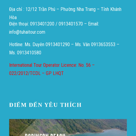
Địa chỉ : 12/12 Trần Phú – Phường Nha Trang – Tỉnh Khánh
Hòa
Điện thoại: 0913401200 / 0913401570 – Email:
info@tuhaitour.com
Hotline: Ms. Duyên 0913401290 – Ms. Vân 0913653553 –
Ms. 0913410580
International Tour Operator Licence: No. 56 –
022/2012/TCDL – GP LHQT
ĐIỂM ĐẾN YÊU THÍCH