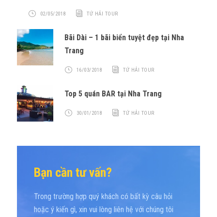
02/05/2018
TỨ HẢI TOUR
Bãi Dài – 1 bãi biển tuyệt đẹp tại Nha
Trang
16/03/2018
TỨ HẢI TOUR
Top 5 quán BAR tại Nha Trang
30/01/2018
TỨ HẢI TOUR
Bạn cần tư vấn?
Trong trường hợp quý khách có bất kỳ câu hỏi
hoặc ý kiến gì, xin vui lòng liên hệ với chúng tôi