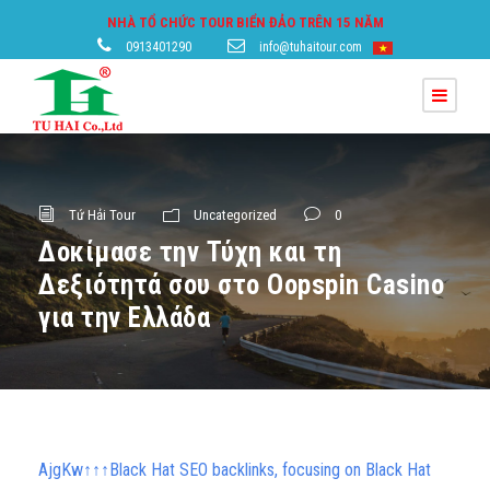
NHÀ TỔ CHỨC TOUR BIỂN ĐẢO TRÊN 15 NĂM
0913401290
info@tuhaitour.com
Tứ Hải Tour
Uncategorized
0
Δοκίμασε την Τύχη και τη
Δεξιότητά σου στο Oopspin Casino
για την Ελλάδα
AjgKw↑↑↑Black Hat SEO backlinks, focusing on Black Hat