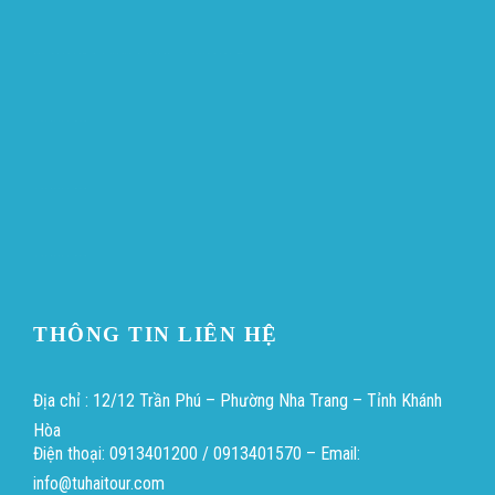
ขายบุหรี่ไฟฟ้า
iqos
แทงบอล
Heng36
Heng36
Heng36
THÔNG TIN LIÊN HỆ
Địa chỉ : 12/12 Trần Phú – Phường Nha Trang – Tỉnh Khánh
Hòa
Điện thoại: 0913401200 / 0913401570 – Email:
info@tuhaitour.com