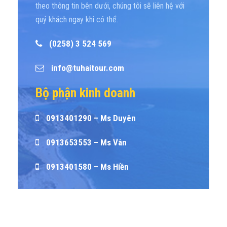
theo thông tin bên dưới, chúng tôi sẽ liên hệ với
quý khách ngay khi có thể.
(0258) 3 524 569
info@tuhaitour.com
Bộ phận kinh doanh
0913401290 – Ms Duyên
0913653553 – Ms Vân
0913401580 – Ms Hiền