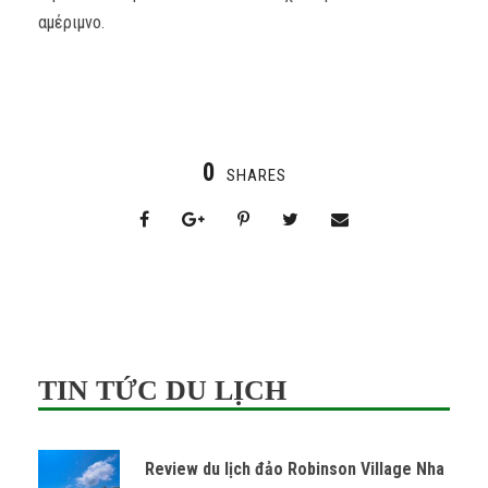
αμέριμνο.
0
SHARES
TIN TỨC DU LỊCH
Review du lịch đảo Robinson Village Nha