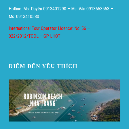
Hotline: Ms. Duyên 0913401290 – Ms. Vân 0913653553 –
Ms. 0913410580
International Tour Operator Licence: No. 56 –
022/2012/TCDL – GP LHQT
ĐIỂM ĐẾN YÊU THÍCH