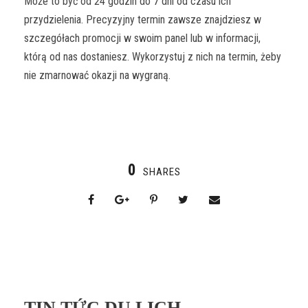
Może to być od 24 godzin do 7 dni od czasu ich
przydzielenia. Precyzyjny termin zawsze znajdziesz w
szczegółach promocji w swoim panel lub w informacji,
którą od nas dostaniesz. Wykorzystuj z nich na termin, żeby
nie zmarnować okazji na wygraną.
0
SHARES
TIN TỨC DU LỊCH