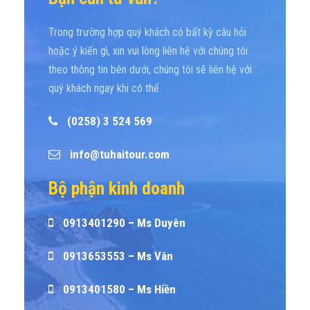
Trong trường hợp quý khách có bất kỳ câu hỏi
hoặc ý kiến gì, xin vui lòng liên hệ với chúng tôi
theo thông tin bên dưới, chúng tôi sẽ liên hệ với
quý khách ngay khi có thể.
(0258) 3 524 569
info@tuhaitour.com
Bộ phận kinh doanh
0913401290 – Ms Duyên
0913653553 – Ms Vân
0913401580 – Ms Hiền