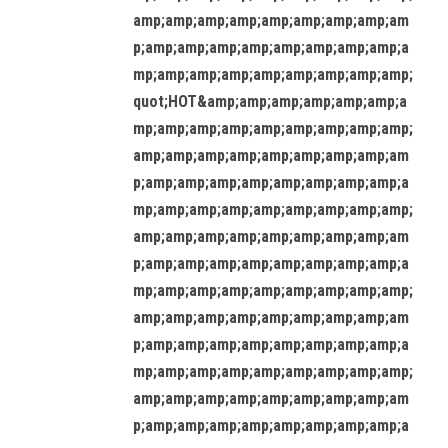
amp;amp;amp;amp;amp;amp;amp;amp;am
p;amp;amp;amp;amp;amp;amp;amp;amp;a
mp;amp;amp;amp;amp;amp;amp;amp;amp;
quot;HOT&amp;amp;amp;amp;amp;amp;a
mp;amp;amp;amp;amp;amp;amp;amp;amp;
amp;amp;amp;amp;amp;amp;amp;amp;am
p;amp;amp;amp;amp;amp;amp;amp;amp;a
mp;amp;amp;amp;amp;amp;amp;amp;amp;
amp;amp;amp;amp;amp;amp;amp;amp;am
p;amp;amp;amp;amp;amp;amp;amp;amp;a
mp;amp;amp;amp;amp;amp;amp;amp;amp;
amp;amp;amp;amp;amp;amp;amp;amp;am
p;amp;amp;amp;amp;amp;amp;amp;amp;a
mp;amp;amp;amp;amp;amp;amp;amp;amp;
amp;amp;amp;amp;amp;amp;amp;amp;am
p;amp;amp;amp;amp;amp;amp;amp;amp;a