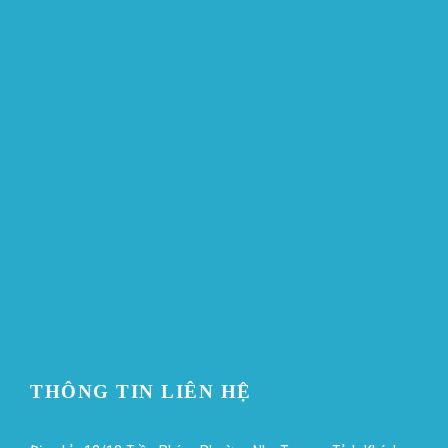
ขายบุหรี่ไฟฟ้า
iqos
แทงบอล
ขายบุหรี่ไฟฟ้า
iqos
แทงบอล
Heng36
Heng36
Heng36
THÔNG TIN LIÊN HỆ