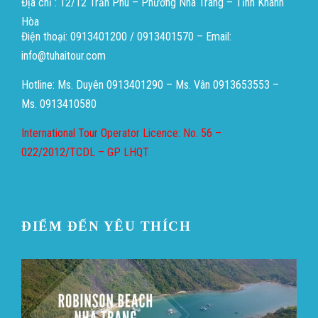
Địa chỉ : 12/12 Trần Phú – Phường Nha Trang – Tỉnh Khánh
Hòa
Điện thoại: 0913401200 / 0913401570 – Email:
info@tuhaitour.com
Hotline: Ms. Duyên 0913401290 – Ms. Vân 0913653553 –
Ms. 0913410580
International Tour Operator Licence: No. 56 –
022/2012/TCDL – GP LHQT
ĐIỂM ĐẾN YÊU THÍCH