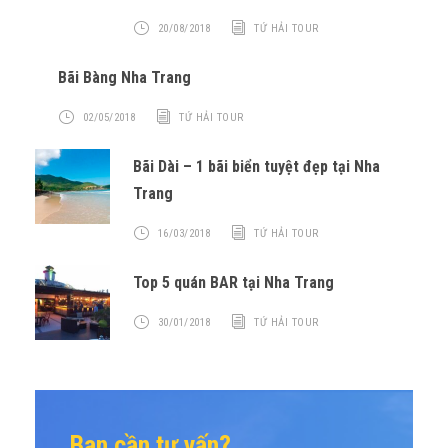
20/08/2018
TỨ HẢI TOUR
Bãi Bàng Nha Trang
02/05/2018
TỨ HẢI TOUR
Bãi Dài – 1 bãi biển tuyệt đẹp tại Nha
Trang
16/03/2018
TỨ HẢI TOUR
Top 5 quán BAR tại Nha Trang
30/01/2018
TỨ HẢI TOUR
Bạn cần tư vấn?