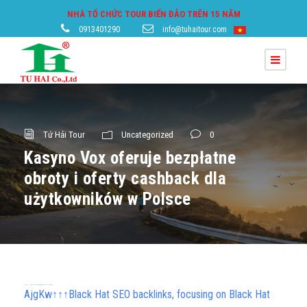
NHÀ TỔ CHỨC TOUR BIỂN ĐẢO TRÊN 15 NĂM
0913401290
info@tuhaitour.com
Tứ Hải Tour
Uncategorized
0
Kasyno Vox oferuje bezpłatne
obroty i oferty cashback dla
użytkowników w Polsce
h58fg4↑↑↑Black Hat SEO backlinks, focusing on Black Hat SEO, Google Raking
AjgKw↑↑↑Black Hat SEO backlinks, focusing on Black Hat