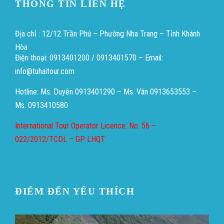
THÔNG TIN LIÊN HỆ
Địa chỉ : 12/12 Trần Phú – Phường Nha Trang – Tỉnh Khánh
Hòa
Điện thoại: 0913401200 / 0913401570 – Email:
info@tuhaitour.com
Hotline: Ms. Duyên 0913401290 – Ms. Vân 0913653553 –
Ms. 0913410580
International Tour Operator Licence: No. 56 –
022/2012/TCDL – GP LHQT
ĐIỂM ĐẾN YÊU THÍCH