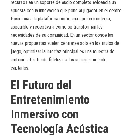
recursos en un soporte de audio completo evidencia un
apuesta con la innovación que pone al jugador en el centro.
Posiciona a la plataforma como una opción moderna,
asequible y receptiva a cómo se transforman las
necesidades de su comunidad. En un sector donde las
nuevas propuestas suelen centrarse solo en los títulos de
juego, optimizar la interfaz principal es una muestra de
ambición. Pretende fidelizar a los usuarios, no solo
captarlos.
El Futuro del
Entretenimiento
Inmersivo con
Tecnología Acústica