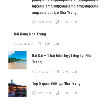
mp;amp;amp;amp;amp;amp;amp;amp;amp;
amp;amp;quot; ở Nha Trang
20/08/2018
TỨ HẢI TOUR
Bãi Bàng Nha Trang
02/05/2018
TỨ HẢI TOUR
Bãi Dài – 1 bãi biển tuyệt đẹp tại Nha
Trang
16/03/2018
TỨ HẢI TOUR
Top 5 quán BAR tại Nha Trang
30/01/2018
TỨ HẢI TOUR