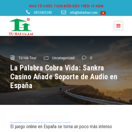
NHÀ TỔ CHỨC TOUR BIỂN ĐẢO TRÊN 15 NĂM
0913401290
info@tuhaitour.com
Tứ Hải Tour
Uncategorized
0
La Palabra Cobra Vida: Sankra
Casino Añade Soporte de Audio en
España
FREE MONEY | FREE MONEY ONLINE | GET FREE MONEY NOW | Telegram: @seo7878 H2JpP↑↑↑Hack Tutorial PORNO SEO backlinks, Black Hat SEO, Google SEO fast ranking ↑↑↑ Telegram: @seo7878 ZYHIn↑↑↑Black Hat SEO backlinks, focusing on Black Hat SEO, Google SEO fast ranking ↑↑↑ Telegram: @seo7878 Rdmc0↑↑↑Black Hat SEO backlinks, focusing on Black Hat SEO, Google
FREE MONEY | FREE MONEY ONLINE | GET FREE MONEY NOW | Telegram: @seo7878 H2JpP↑↑↑Hack Tutorial PORNO SEO backlinks, Black Hat SEO, Google SEO fast ranking ↑↑↑ Telegram: @seo7878 ZYHIn↑↑↑Black Hat SEO backlinks, focusing on Black Hat SEO, Google SEO fast ranking ↑↑↑ Telegram: @seo7878 Rdmc0↑↑↑Black Hat SEO backlinks, focusing on Black Hat SEO, Google
FREE MONEY | FREE MONEY ONLINE | GET FREE MONEY NOW | Telegram: @seo7878 H2JpP↑↑↑Hack Tutorial PORNO SEO backlinks, Black Hat SEO, Google SEO fast ranking ↑↑↑ Telegram: @seo7878 ZYHIn↑↑↑Black Hat SEO backlinks, focusing on Black Hat SEO, Google SEO fast ranking ↑↑↑ Telegram: @seo7878 Rdmc0↑↑↑Black Hat SEO backlinks, focusing on Black Hat SEO, Google
eb34edf↑↑↑Black Hat SEO backlinks, focusing on Black Hat SEO, Google Raking
FREE MONEY | FREE MONEY ONLINE | GET FREE MONEY NOW | Telegram: @seo7878 H2JpP↑↑↑Hack Tutorial PORNO SEO backlinks, Black Hat SEO, Google SEO fast ranking ↑↑↑ Telegram: @seo7878 ZYHIn↑↑↑Black Hat SEO backlinks, focusing on Black Hat SEO, Google SEO fast ranking ↑↑↑ Telegram: @seo7878 Rdmc0↑↑↑Black Hat SEO backlinks, focusing on Black Hat SEO, Google
kty6r43de↑↑↑Black Hat SEO backlinks, focusing on Black Hat SEO, Google Raking
ty45hrf↑↑↑Black Hat SEO backlinks, focusing on Black Hat SEO, Google Raking
El juego online en España se torna un poco más intenso