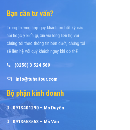
Bạn cần tư vấn?
Trong trường hợp quý khách có bất kỳ câu
hỏi hoặc ý kiến gì, xin vui lòng liên hệ với
chúng tôi theo thông tin bên dưới, chúng tôi
sẽ liên hệ với quý khách ngay khi có thể.
(0258) 3 524 569
info@tuhaitour.com
Bộ phận kinh doanh
0913401290 – Ms Duyên
0913653553 – Ms Vân