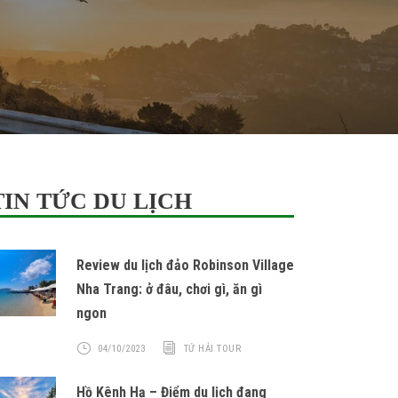
TIN TỨC DU LỊCH
Review du lịch đảo Robinson Village
Nha Trang: ở đâu, chơi gì, ăn gì
ngon
04/10/2023
TỨ HẢI TOUR
Hồ Kênh Hạ – Điểm du lịch đang