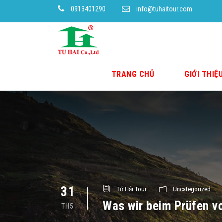
0913401290
info@tuhaitour.com
TRANG CHỦ
GIỚI THIỆ
31
Tứ Hải Tour
Uncategorized
Was wir beim Prüfen v
TH5