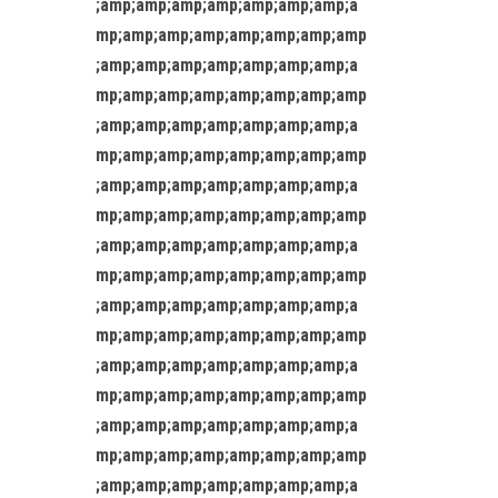
;amp;amp;amp;amp;amp;amp;amp;a
mp;amp;amp;amp;amp;amp;amp;amp
;amp;amp;amp;amp;amp;amp;amp;a
mp;amp;amp;amp;amp;amp;amp;amp
;amp;amp;amp;amp;amp;amp;amp;a
mp;amp;amp;amp;amp;amp;amp;amp
;amp;amp;amp;amp;amp;amp;amp;a
mp;amp;amp;amp;amp;amp;amp;amp
;amp;amp;amp;amp;amp;amp;amp;a
mp;amp;amp;amp;amp;amp;amp;amp
;amp;amp;amp;amp;amp;amp;amp;a
mp;amp;amp;amp;amp;amp;amp;amp
;amp;amp;amp;amp;amp;amp;amp;a
mp;amp;amp;amp;amp;amp;amp;amp
;amp;amp;amp;amp;amp;amp;amp;a
mp;amp;amp;amp;amp;amp;amp;amp
;amp;amp;amp;amp;amp;amp;amp;a