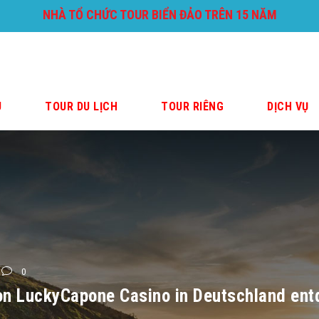
NHÀ TỔ CHỨC TOUR BIỂN ĐẢO TRÊN 15 NĂM
U
TOUR DU LỊCH
TOUR RIÊNG
DỊCH VỤ
0
on LuckyCapone Casino in Deutschland ent