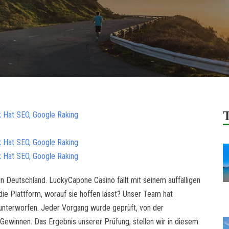
k Hat SEO, Google Raking
k Hat SEO, Google Raking
k Hat SEO, Google Raking
in Deutschland. LuckyCapone Casino fällt mit seinem auffälligen
 die Plattform, worauf sie hoffen lässt? Unser Team hat
unterworfen. Jeder Vorgang wurde geprüft, von der
Gewinnen. Das Ergebnis unserer Prüfung, stellen wir in diesem