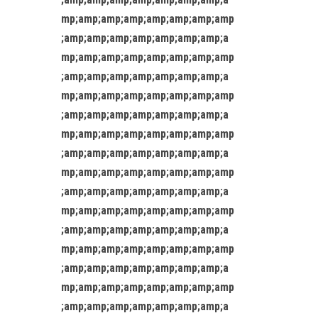
mp;amp;amp;amp;amp;amp;amp;amp
;amp;amp;amp;amp;amp;amp;amp;a
mp;amp;amp;amp;amp;amp;amp;amp
;amp;amp;amp;amp;amp;amp;amp;a
mp;amp;amp;amp;amp;amp;amp;amp
;amp;amp;amp;amp;amp;amp;amp;a
mp;amp;amp;amp;amp;amp;amp;amp
;amp;amp;amp;amp;amp;amp;amp;a
mp;amp;amp;amp;amp;amp;amp;amp
;amp;amp;amp;amp;amp;amp;amp;a
mp;amp;amp;amp;amp;amp;amp;amp
;amp;amp;amp;amp;amp;amp;amp;a
mp;amp;amp;amp;amp;amp;amp;amp
;amp;amp;amp;amp;amp;amp;amp;a
mp;amp;amp;amp;amp;amp;amp;amp
;amp;amp;amp;amp;amp;amp;amp;a