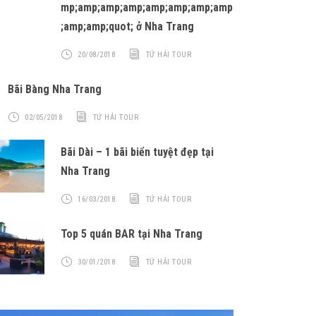
mp;amp;amp;amp;amp;amp;amp;amp
;amp;amp;quot; ở Nha Trang
20/08/2018
TỨ HẢI TOUR
Bãi Bàng Nha Trang
02/05/2018
TỨ HẢI TOUR
Bãi Dài – 1 bãi biển tuyệt đẹp tại
Nha Trang
16/03/2018
TỨ HẢI TOUR
Top 5 quán BAR tại Nha Trang
30/01/2018
TỨ HẢI TOUR