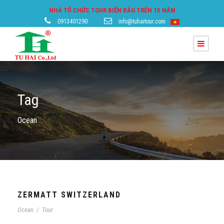
NHÀ TỔ CHỨC TOUR BIỂN ĐẢO TRÊN 15 NĂM
0913401290
info@tuhaitour.com
Tag
Ocean
ZERMATT SWITZERLAND
Ocean
/
Tour