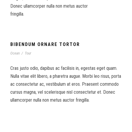
Donec ullamcorper nulla non metus auctor
fringilla.
BIBENDUM ORNARE TORTOR
Ocean
/
Tour
Cras justo odio, dapibus ac facilisis in, egestas eget quam.
Nulla vitae elit libero, a pharetra augue. Morbi leo risus, porta
ac consectetur ac, vestibulum at eros. Praesent commodo
cursus magna, vel scelerisque nisl consectetur et. Donec
ullamcorper nulla non metus auctor fringilla.