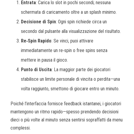
Entrata
: Carica lo slot in pochi secondi; nessuna
schermata di caricamento oltre a un splash minimo.
Decisione di Spin
: Ogni spin richiede circa un
secondo dal pulsante alla visualizzazione del risultato.
Re‑Spin Rapido
: Se vinci, puoi attivare
immediatamente un re‑spin o free spins senza
mettere in pausa il gioco.
Punto di Uscita
: La maggior parte dei giocatori
stabilisce un limite personale di vincita o perdita—una
volta raggiunto, smettono di giocare entro un minuto.
Poiché l’interfaccia fornisce feedback istantanei, i giocatori
mantengono un ritmo rapido—spesso prendendo decisioni
dieci o più volte al minuto senza sentirsi sopraffatti da menu
complessi.