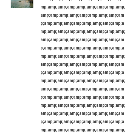
mp;amp;amp;amp;amp;amp;amp;amp;amp;
amp;amp;amp;amp;amp;amp;amp;amp;am
p;amp;amp;amp;amp;amp;amp;amp;amp;a
mp;amp;amp;amp;amp;amp;amp;amp;amp;
amp;amp;amp;amp;amp;amp;amp;amp;am
p;amp;amp;amp;amp;amp;amp;amp;amp;a
mp;amp;amp;amp;amp;amp;amp;amp;amp;
amp;amp;amp;amp;amp;amp;amp;amp;am
p;amp;amp;amp;amp;amp;amp;amp;amp;a
mp;amp;amp;amp;amp;amp;amp;amp;amp;
amp;amp;amp;amp;amp;amp;amp;amp;am
p;amp;amp;amp;amp;amp;amp;amp;amp;a
mp;amp;amp;amp;amp;amp;amp;amp;amp;
amp;amp;amp;amp;amp;amp;amp;amp;am
p;amp;amp;amp;amp;amp;amp;amp;amp;a
mp;amp;amp;amp;amp;amp;amp;amp;amp;