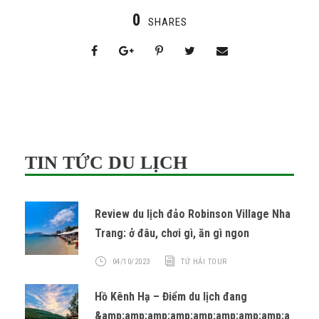
0
SHARES
TIN TỨC DU LỊCH
Review du lịch đảo Robinson Village Nha
Trang: ở đâu, chơi gì, ăn gì ngon
04/10/2023
TỨ HẢI TOUR
Hồ Kênh Hạ – Điểm du lịch đang
&amp;amp;amp;amp;amp;amp;amp;amp;a