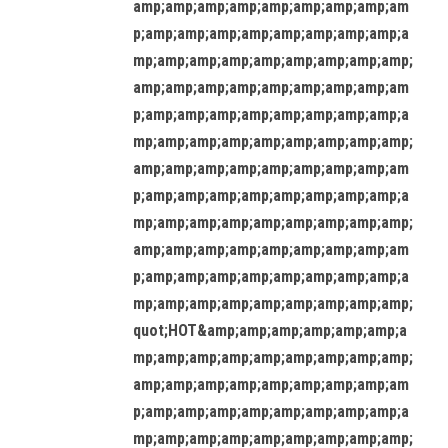
amp;amp;amp;amp;amp;amp;amp;amp;am
p;amp;amp;amp;amp;amp;amp;amp;amp;a
mp;amp;amp;amp;amp;amp;amp;amp;amp;
amp;amp;amp;amp;amp;amp;amp;amp;am
p;amp;amp;amp;amp;amp;amp;amp;amp;a
mp;amp;amp;amp;amp;amp;amp;amp;amp;
amp;amp;amp;amp;amp;amp;amp;amp;am
p;amp;amp;amp;amp;amp;amp;amp;amp;a
mp;amp;amp;amp;amp;amp;amp;amp;amp;
amp;amp;amp;amp;amp;amp;amp;amp;am
p;amp;amp;amp;amp;amp;amp;amp;amp;a
mp;amp;amp;amp;amp;amp;amp;amp;amp;
quot;HOT&amp;amp;amp;amp;amp;amp;a
mp;amp;amp;amp;amp;amp;amp;amp;amp;
amp;amp;amp;amp;amp;amp;amp;amp;am
p;amp;amp;amp;amp;amp;amp;amp;amp;a
mp;amp;amp;amp;amp;amp;amp;amp;amp;