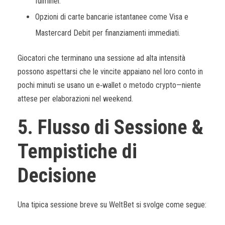
fulminei.
Opzioni di carte bancarie istantanee come Visa e
Mastercard Debit per finanziamenti immediati.
Giocatori che terminano una sessione ad alta intensità
possono aspettarsi che le vincite appaiano nel loro conto in
pochi minuti se usano un e‑wallet o metodo crypto—niente
attese per elaborazioni nel weekend.
5. Flusso di Sessione &
Tempistiche di
Decisione
Una tipica sessione breve su WeltBet si svolge come segue: