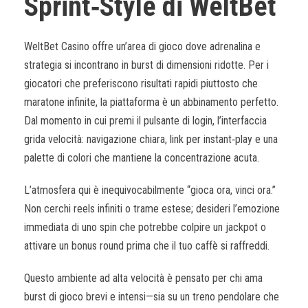
Sprint‑Style di WeltBet
WeltBet Casino offre un’area di gioco dove adrenalina e
strategia si incontrano in burst di dimensioni ridotte. Per i
giocatori che preferiscono risultati rapidi piuttosto che
maratone infinite, la piattaforma è un abbinamento perfetto.
Dal momento in cui premi il pulsante di login, l’interfaccia
grida velocità: navigazione chiara, link per instant‑play e una
palette di colori che mantiene la concentrazione acuta.
L’atmosfera qui è inequivocabilmente “gioca ora, vinci ora.”
Non cerchi reels infiniti o trame estese; desideri l’emozione
immediata di uno spin che potrebbe colpire un jackpot o
attivare un bonus round prima che il tuo caffè si raffreddi.
Questo ambiente ad alta velocità è pensato per chi ama
burst di gioco brevi e intensi—sia su un treno pendolare che