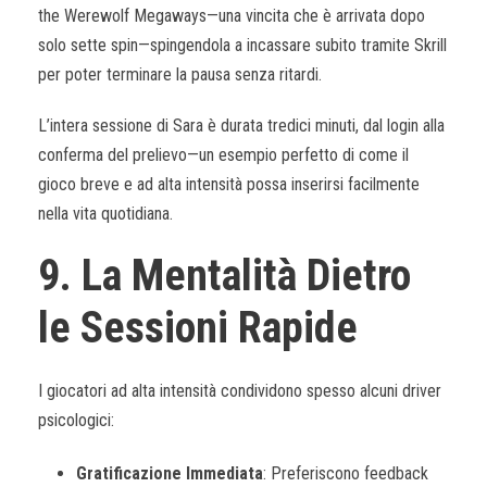
the Werewolf Megaways—una vincita che è arrivata dopo
solo sette spin—spingendola a incassare subito tramite Skrill
per poter terminare la pausa senza ritardi.
L’intera sessione di Sara è durata tredici minuti, dal login alla
conferma del prelievo—un esempio perfetto di come il
gioco breve e ad alta intensità possa inserirsi facilmente
nella vita quotidiana.
9. La Mentalità Dietro
le Sessioni Rapide
I giocatori ad alta intensità condividono spesso alcuni driver
psicologici:
Gratificazione Immediata
: Preferiscono feedback