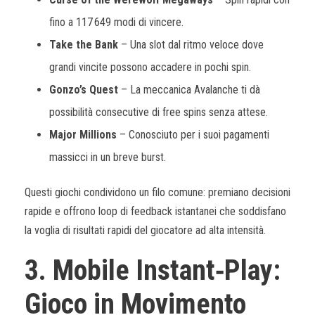
fino a 117 649 modi di vincere.
Take the Bank
– Una slot dal ritmo veloce dove
grandi vincite possono accadere in pochi spin.
Gonzo’s Quest
– La meccanica Avalanche ti dà
possibilità consecutive di free spins senza attese.
Major Millions
– Conosciuto per i suoi pagamenti
massicci in un breve burst.
Questi giochi condividono un filo comune: premiano decisioni
rapide e offrono loop di feedback istantanei che soddisfano
la voglia di risultati rapidi del giocatore ad alta intensità.
3. Mobile Instant‑Play:
Gioco in Movimento