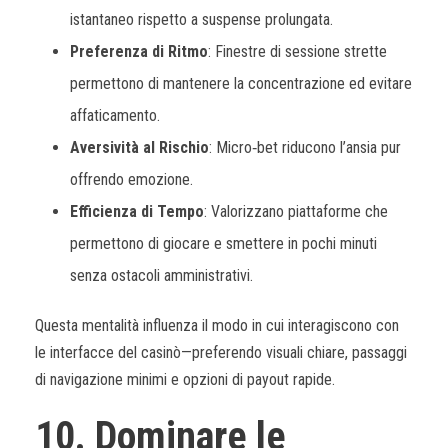
istantaneo rispetto a suspense prolungata.
Preferenza di Ritmo
: Finestre di sessione strette
permettono di mantenere la concentrazione ed evitare
affaticamento.
Aversività al Rischio
: Micro‑bet riducono l’ansia pur
offrendo emozione.
Efficienza di Tempo
: Valorizzano piattaforme che
permettono di giocare e smettere in pochi minuti
senza ostacoli amministrativi.
Questa mentalità influenza il modo in cui interagiscono con
le interfacce del casinò—preferendo visuali chiare, passaggi
di navigazione minimi e opzioni di payout rapide.
10. Dominare le