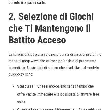
durante una pausa caffè.
2. Selezione di Giochi
che Ti Mantengono il
Battito Acceso
La libreria di slot è una selezione curata di classici preferiti e
moderni megaways che offrono potenziale di pagamento
immediato. Alcuni titoli di spicco che si adattano al modello
quick‑play sono:
Starburst
– Un reel arcobaleno senza tempo che
offre vincite immediate e la possibilità di attivare free
spins.
Curse of the Werewolf Megaways
– Spin rapidi con