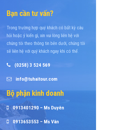
Bạn cần tư vấn?
Trong trường hợp quý khách có bất kỳ câu
hỏi hoặc ý kiến gì, xin vui lòng liên hệ với
chúng tôi theo thông tin bên dưới, chúng tôi
sẽ liên hệ với quý khách ngay khi có thể.
(0258) 3 524 569
info@tuhaitour.com
Bộ phận kinh doanh
0913401290 – Ms Duyên
0913653553 – Ms Vân