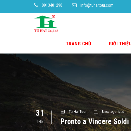
0913401290
info@tuhaitour.com
TRANG CHỦ
GIỚI THIỆ
31
Tứ Hải Tour
Uncategorized
Pronto a Vincere Soldi 
TH5