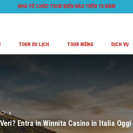
NHÀ TỔ CHỨC TOUR BIỂN ĐẢO TRÊN 15 NĂM
U
TOUR DU LỊCH
TOUR RIÊNG
DỊCH VỤ
0
Veri? Entra in Winnita Casino in Italia Oggi