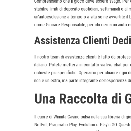
Comprendiamo che il gioco deve essere svago. Per que
stabilire limiti di deposito quotidiani, settimanali 
un’autoesclusione a tempo o a vita se ne avvertite il 
come Giocare Responsabile, per chi cerca un aiuto este
Assistenza Clienti Ded
Il nostro team di assistenza clienti è fatto da profess
italiano. Potete mettervi in contatto via live chat per
richieste più specifiche. Operiamo per chiarire ogni 
non è un extra, ma parte integrante dell’esperienza di
Una Raccolta di 
Il cuore di Winnita Casino pulsa nella sua libreria di 
NetEnt, Pragmatic Play, Evolution e Play’n GO. Questo 