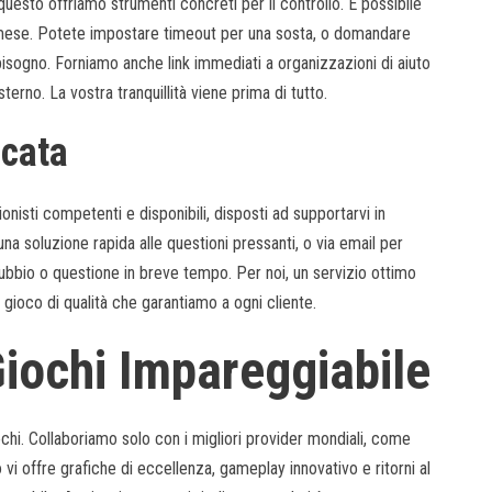
sto offriamo strumenti concreti per il controllo. È possibile
o al mese. Potete impostare timeout per una sosta, o domandare
bisogno. Forniamo anche link immediati a organizzazioni di aiuto
rno. La vostra tranquillità viene prima di tutto.
icata
ionisti competenti e disponibili, disposti ad supportarvi in
 una soluzione rapida alle questioni pressanti, o via email per
dubbio o questione in breve tempo. Per noi, un servizio ottimo
 gioco di qualità che garantiamo a ogni cliente.
Giochi Impareggiabile
giochi. Collaboriamo solo con i migliori provider mondiali, come
vi offre grafiche di eccellenza, gameplay innovativo e ritorni al