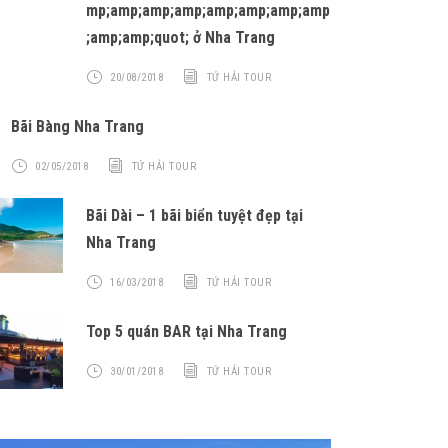
mp;amp;amp;amp;amp;amp;amp;amp
;amp;amp;quot; ở Nha Trang
20/08/2018
TỨ HẢI TOUR
Bãi Bàng Nha Trang
02/05/2018
TỨ HẢI TOUR
Bãi Dài – 1 bãi biển tuyệt đẹp tại
Nha Trang
16/03/2018
TỨ HẢI TOUR
Top 5 quán BAR tại Nha Trang
30/01/2018
TỨ HẢI TOUR