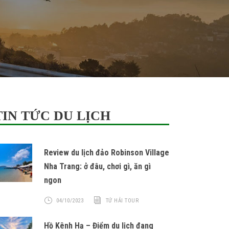
TIN TỨC DU LỊCH
Review du lịch đảo Robinson Village
Nha Trang: ở đâu, chơi gì, ăn gì
ngon
04/10/2023
TỨ HẢI TOUR
Hồ Kênh Hạ – Điểm du lịch đang