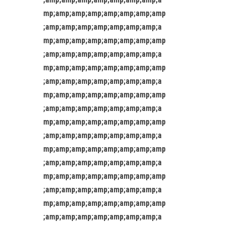
mp;amp;amp;amp;amp;amp;amp;amp
;amp;amp;amp;amp;amp;amp;amp;a
mp;amp;amp;amp;amp;amp;amp;amp
;amp;amp;amp;amp;amp;amp;amp;a
mp;amp;amp;amp;amp;amp;amp;amp
;amp;amp;amp;amp;amp;amp;amp;a
mp;amp;amp;amp;amp;amp;amp;amp
;amp;amp;amp;amp;amp;amp;amp;a
mp;amp;amp;amp;amp;amp;amp;amp
;amp;amp;amp;amp;amp;amp;amp;a
mp;amp;amp;amp;amp;amp;amp;amp
;amp;amp;amp;amp;amp;amp;amp;a
mp;amp;amp;amp;amp;amp;amp;amp
;amp;amp;amp;amp;amp;amp;amp;a
mp;amp;amp;amp;amp;amp;amp;amp
;amp;amp;amp;amp;amp;amp;amp;a