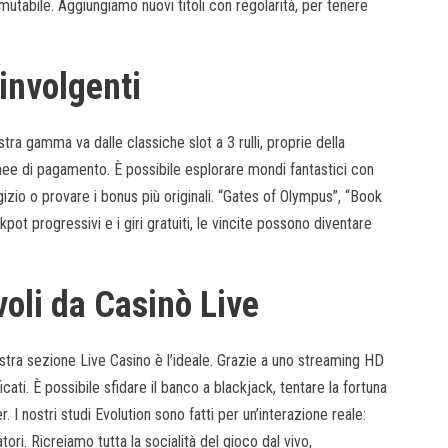
mutabile. Aggiungiamo nuovi titoli con regolarità, per tenere
involgenti
ostra gamma va dalle classiche slot a 3 rulli, proprie della
linee di pagamento. È possibile esplorare mondi fantastici con
egizio o provare i bonus più originali. “Gates of Olympus”, “Book
kpot progressivi e i giri gratuiti, le vincite possono diventare
oli da Casinò Live
ostra sezione Live Casino è l’ideale. Grazie a uno streaming HD
cati. È possibile sfidare il banco a blackjack, tentare la fortuna
 I nostri studi Evolution sono fatti per un’interazione reale:
tori. Ricreiamo tutta la socialità del gioco dal vivo,