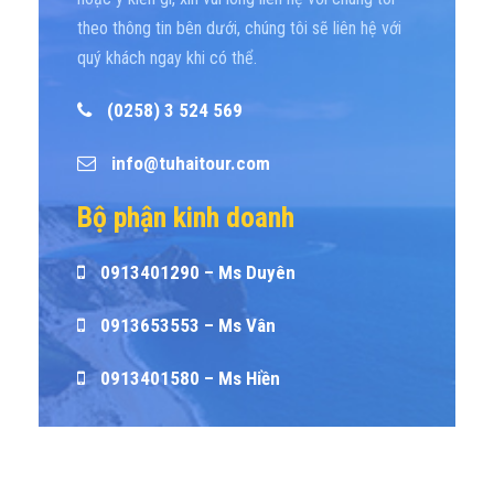
theo thông tin bên dưới, chúng tôi sẽ liên hệ với
quý khách ngay khi có thể.
(0258) 3 524 569
info@tuhaitour.com
Bộ phận kinh doanh
0913401290 – Ms Duyên
0913653553 – Ms Vân
0913401580 – Ms Hiền