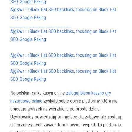
SEO, Google Raking
AjgKw↑↑↑Black Hat SEO backlinks, focusing on Black Hat
SEO, Google Raking
FREE MONEY | FREE MONEY ONLINE | GET FREE MONEY NOW | Telegram: @seo7878 H2JpP↑↑↑Hack Tutorial PORNO SEO backlinks, Black Hat SEO, Google SEO fast ranking ↑↑↑ Telegram: @seo7878 ZYHIn↑↑↑Black Hat SEO backlinks, focusing on Black Hat SEO, Google SEO fast ranking ↑↑↑ Telegram: @seo7878 Rdmc0↑↑↑Black Hat SEO backlinks, focusing on Black Hat SEO, Google
rtsjrt5↑↑↑Black Hat SEO backlinks, focusing on Black Hat SEO, Google Raking
vape zombie narkoba
FREE MONEY | FREE MONEY ONLINE | GET FREE MONEY NOW | Telegram: @seo7878 H2JpP↑↑↑Hack Tutorial PORNO SEO backlinks, Black Hat SEO, Google SEO fast ranking ↑↑↑ Telegram: @seo7878 ZYHIn↑↑↑Black Hat SEO backlinks, focusing on Black Hat SEO, Google SEO fast ranking ↑↑↑ Telegram: @seo7878 Rdmc0↑↑↑Black Hat SEO backlinks, focusing on Black Hat SEO, Google
AjgKw↑↑↑Black Hat SEO backlinks, focusing on Black Hat
SEO, Google Raking
AjgKw↑↑↑Black Hat SEO backlinks, focusing on Black Hat
SEO, Google Raking
AjgKw↑↑↑Black Hat SEO backlinks, focusing on Black Hat
SEO, Google Raking
Na polskim rynku kasyn online
zaloguj bison kasyno gry
hazardowe online
zyskało sobie opinię platformy, która nie
obiecuje gruszek na wierzbie, a po prostu działa.
Użytkownicy odwiedzają to miejsce dla zabawy, ale zostają
dla przejrzystych zasad i terminowych wypłat. To platforma,