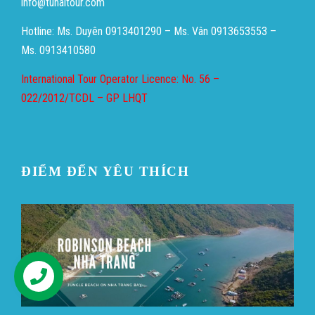
info@tuhaitour.com
Hotline: Ms. Duyên 0913401290 – Ms. Vân 0913653553 –
Ms. 0913410580
International Tour Operator Licence: No. 56 –
022/2012/TCDL – GP LHQT
ĐIỂM ĐẾN YÊU THÍCH
Hỗ trợ