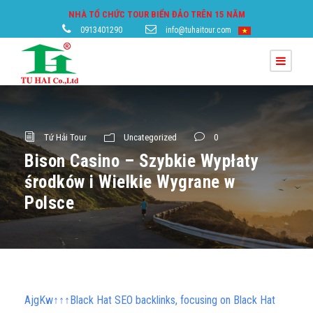
NHÀ TỔ CHỨC TOUR BIỂN ĐẢO TRÊN 15 NĂM
0913401290
info@tuhaitour.com
Tứ Hải Tour
Uncategorized
0
Bison Casino – Szybkie Wypłaty
środków i Wielkie Wygrane w
Polsce
AjgKw↑↑↑Black Hat SEO backlinks, focusing on Black Hat