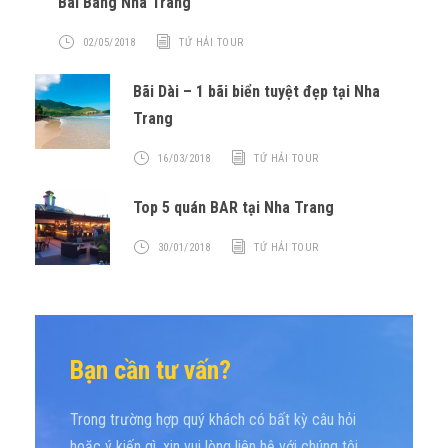
Bãi Bàng Nha Trang
02/05/2018
TỨ HẢI TOUR
Bãi Dài – 1 bãi biển tuyệt đẹp tại Nha
Trang
16/03/2018
TỨ HẢI TOUR
Top 5 quán BAR tại Nha Trang
30/01/2018
TỨ HẢI TOUR
Bạn cần tư vấn?
Trong trường hợp quý khách có bất kỳ câu hỏi
hoặc ý kiến gì, xin vui lòng liên hệ với chúng tôi