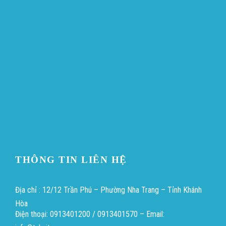
ขายบุหรี่ไฟฟ้า
iqos
แทงบอล
Heng36
Heng36
Heng36
THÔNG TIN LIÊN HỆ
Địa chỉ : 12/12 Trần Phú – Phường Nha Trang – Tỉnh Khánh
Hòa
Điện thoại: 0913401200 / 0913401570 – Email: