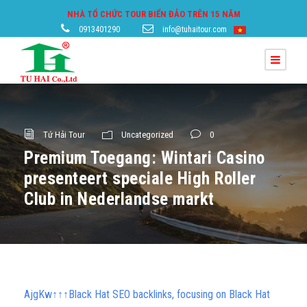
NHÀ TỔ CHỨC TOUR BIỂN ĐẢO TRÊN 15 NĂM
0913401290
info@tuhaitour.com
Tứ Hải Tour
Uncategorized
0
Premium Toegang: Wintari Casino
presenteert speciale High Roller
Club in Nederlandse markt
AjgKw↑↑↑Black Hat SEO backlinks, focusing on Black Hat