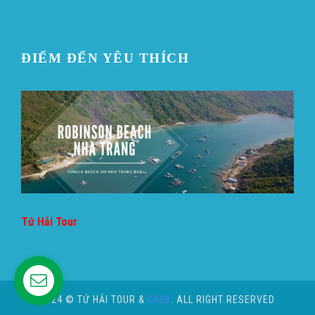
ĐIỂM ĐẾN YÊU THÍCH
Tứ Hải Tour
Hỗ trợ
2024 © TỨ HẢI TOUR &
GK88
. ALL RIGHT RESERVED