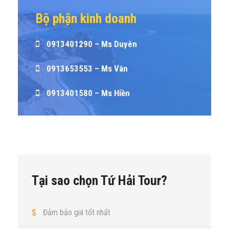
Bộ phận kinh doanh
0913401290 – Ms Duyên
0913653553 – Ms Vân
0913401580 – Ms Hiền
Tại sao chọn Tứ Hải Tour?
Đảm bảo giá tốt nhất