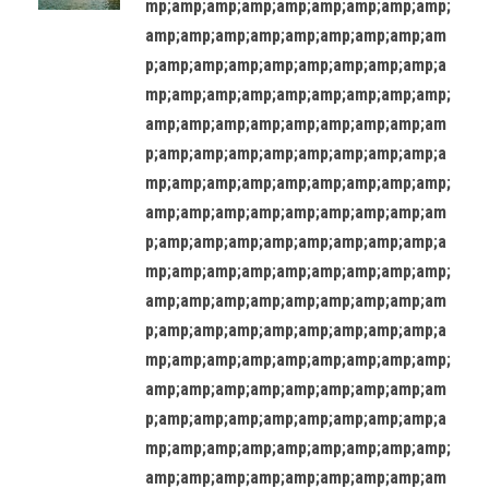
mp;amp;amp;amp;amp;amp;amp;amp;amp;
amp;amp;amp;amp;amp;amp;amp;amp;am
p;amp;amp;amp;amp;amp;amp;amp;amp;a
mp;amp;amp;amp;amp;amp;amp;amp;amp;
amp;amp;amp;amp;amp;amp;amp;amp;am
p;amp;amp;amp;amp;amp;amp;amp;amp;a
mp;amp;amp;amp;amp;amp;amp;amp;amp;
amp;amp;amp;amp;amp;amp;amp;amp;am
p;amp;amp;amp;amp;amp;amp;amp;amp;a
mp;amp;amp;amp;amp;amp;amp;amp;amp;
amp;amp;amp;amp;amp;amp;amp;amp;am
p;amp;amp;amp;amp;amp;amp;amp;amp;a
mp;amp;amp;amp;amp;amp;amp;amp;amp;
amp;amp;amp;amp;amp;amp;amp;amp;am
p;amp;amp;amp;amp;amp;amp;amp;amp;a
mp;amp;amp;amp;amp;amp;amp;amp;amp;
amp;amp;amp;amp;amp;amp;amp;amp;am