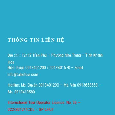
Heng36
Heng36
THÔNG TIN LIÊN HỆ
Địa chỉ : 12/12 Trần Phú – Phường Nha Trang – Tỉnh Khánh
Hòa
Điện thoại: 0913401200 / 0913401570 – Email:
info@tuhaitour.com
Hotline: Ms. Duyên 0913401290 – Ms. Vân 0913653553 –
Ms. 0913410580
International Tour Operator Licence: No. 56 –
022/2012/TCDL – GP LHQT