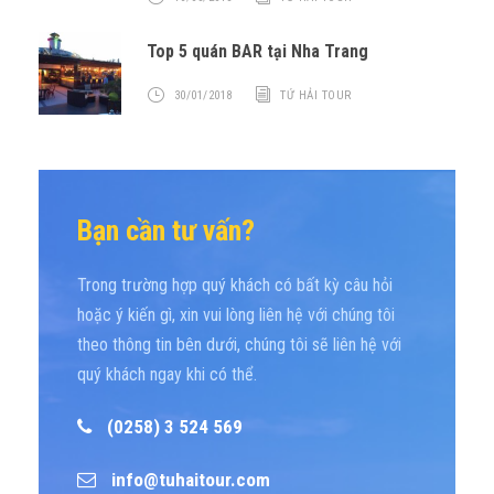
Top 5 quán BAR tại Nha Trang
30/01/2018
TỨ HẢI TOUR
Bạn cần tư vấn?
Trong trường hợp quý khách có bất kỳ câu hỏi
hoặc ý kiến gì, xin vui lòng liên hệ với chúng tôi
theo thông tin bên dưới, chúng tôi sẽ liên hệ với
quý khách ngay khi có thể.
(0258) 3 524 569
info@tuhaitour.com