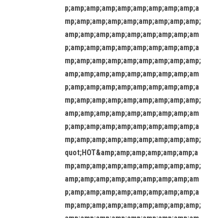
p;amp;amp;amp;amp;amp;amp;amp;amp;a
mp;amp;amp;amp;amp;amp;amp;amp;amp;
amp;amp;amp;amp;amp;amp;amp;amp;am
p;amp;amp;amp;amp;amp;amp;amp;amp;a
mp;amp;amp;amp;amp;amp;amp;amp;amp;
amp;amp;amp;amp;amp;amp;amp;amp;am
p;amp;amp;amp;amp;amp;amp;amp;amp;a
mp;amp;amp;amp;amp;amp;amp;amp;amp;
amp;amp;amp;amp;amp;amp;amp;amp;am
p;amp;amp;amp;amp;amp;amp;amp;amp;a
mp;amp;amp;amp;amp;amp;amp;amp;amp;
quot;HOT&amp;amp;amp;amp;amp;amp;a
mp;amp;amp;amp;amp;amp;amp;amp;amp;
amp;amp;amp;amp;amp;amp;amp;amp;am
p;amp;amp;amp;amp;amp;amp;amp;amp;a
mp;amp;amp;amp;amp;amp;amp;amp;amp;