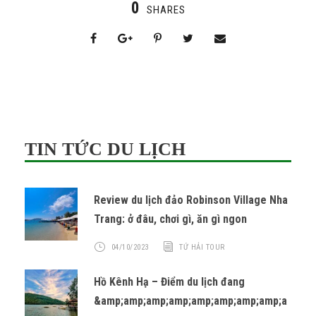
0
SHARES
TIN TỨC DU LỊCH
Review du lịch đảo Robinson Village Nha
Trang: ở đâu, chơi gì, ăn gì ngon
04/10/2023
TỨ HẢI TOUR
Hồ Kênh Hạ – Điểm du lịch đang
&amp;amp;amp;amp;amp;amp;amp;amp;a