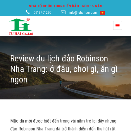
NHÀ TỔ CHỨC TOUR BIỂN ĐẢO TRÊN 15 NĂM
0913401290
info@tuhaitour.com
Review du lịch đảo Robinson
Nha Trang: ở đâu, chơi gì, ăn gì
ngon
Mặc dù mới được biết đến trong vài năm trở lại đây nhưng
đảo Robinson Nha Trang đã trở thành điểm đến thu hút rất