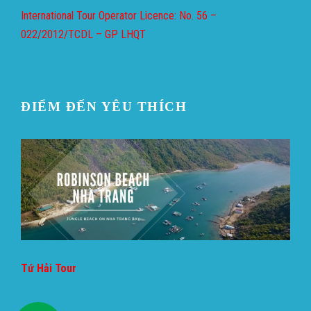
International Tour Operator Licence: No. 56 –
022/2012/TCDL – GP LHQT
ĐIỂM ĐẾN YÊU THÍCH
Tứ Hải Tour