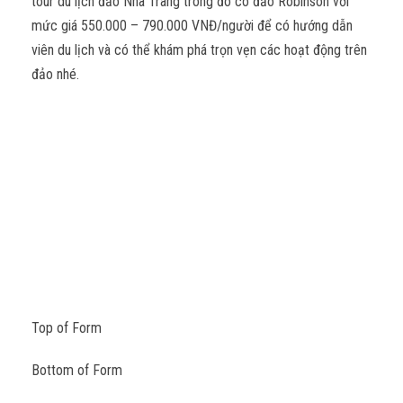
tour du lịch đảo Nha Trang trong đó có đảo Robinson với
mức giá 550.000 – 790.000 VNĐ/người để có hướng dẫn
viên du lịch và có thể khám phá trọn vẹn các hoạt động trên
đảo nhé.
Top of Form
Bottom of Form