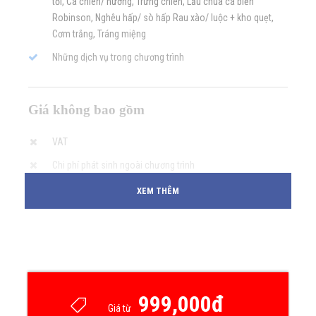
tỏi, Cá chiên/ nướng, Trứng chiên, Lẩu chua cá biển
Robinson, Nghêu hấp/ sò hấp Rau xào/ luộc + kho quẹt,
Cơm trắng, Tráng miệng
Những dịch vụ trong chương trình
Giá không bao gồm
VAT
Chi phí phát sinh ngoài chương trình
XEM THÊM
Chính sách giá
Trẻ em dưới 1m: miễn phí vé
Trẻ em từ 1m – 1,3m: 70% giá vé
Trẻ em trêm 1,3m: tính vé người lớn
999,000đ
Giá từ