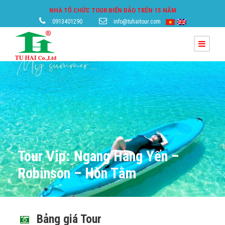
NHÀ TỔ CHỨC TOUR BIỂN ĐẢO TRÊN 15 NĂM
0913401290
info@tuhaitour.com
Tour Vip: Ngang Hang Yến –
Robinson – Hòn Tằm
Bảng giá Tour