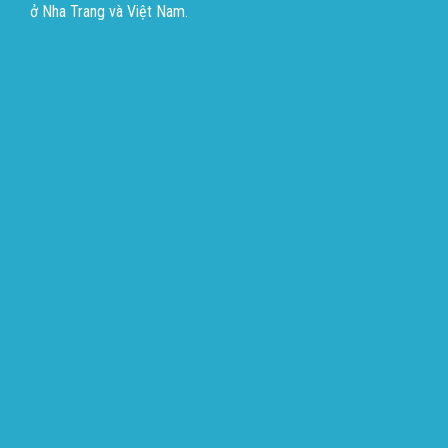
ở Nha Trang và Việt Nam.
บาคาร่าออนไลน์
ขายบุหรี่ไฟฟ้า
แทงบอล
บาคาร่าออนไลน์
ขายบุหรี่ไฟฟ้า
แทงบอล
Địa điểm du lịch
ขายบุหรี่ไฟฟ้า
iqos
แทงบอล
ขายบุหรี่ไฟฟ้า
iqos
แทงบอล
Heng36