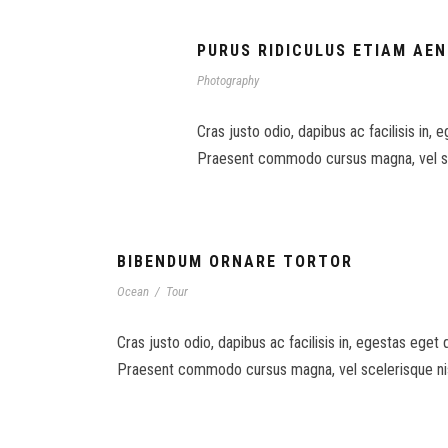
PURUS RIDICULUS ETIAM AE
Photography
Cras justo odio, dapibus ac facilisis in, 
Praesent commodo cursus magna, vel scel
BIBENDUM ORNARE TORTOR
Ocean
/
Tour
Cras justo odio, dapibus ac facilisis in, egestas eget 
Praesent commodo cursus magna, vel scelerisque nisl