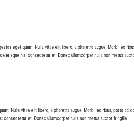
egestas eget quam. Nulla vitae elit libero, a pharetra augue. Morbi leo ri
erisque nisl consectetur et. Donec ullamcorper nulla non metus auctor 
quam. Nulla vitae elit libero, a pharetra augue. Morbi leo risus, porta ac 
 consectetur et. Donec ullamcorper nulla non metus auctor fringilla.