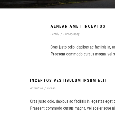
AENEAN AMET INCEPTOS
Family
/
Photography
Cras justo odio, dapibus ac facilisis in, 
Praesent commodo cursus magna, vel scel
INCEPTOS VESTIBULUM IPSUM ELIT
Adventure
/
Ocean
Cras justo odio, dapibus ac facilisis in, egestas eget 
Praesent commodo cursus magna, vel scelerisque nisl