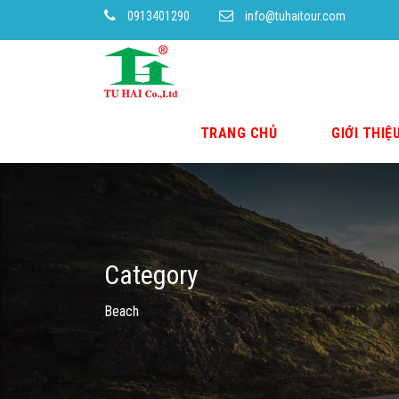
0913401290
info@tuhaitour.com
TRANG CHỦ
GIỚI THIỆ
Category
Beach