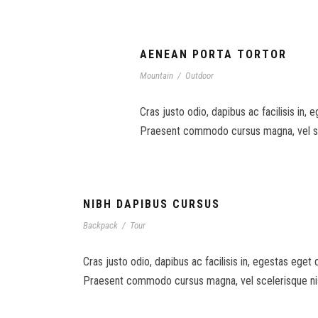
AENEAN PORTA TORTOR
Mountain
/
Outdoor
Cras justo odio, dapibus ac facilisis in, 
Praesent commodo cursus magna, vel scel
NIBH DAPIBUS CURSUS
Backpack
/
Tour
Cras justo odio, dapibus ac facilisis in, egestas eget 
Praesent commodo cursus magna, vel scelerisque nisl