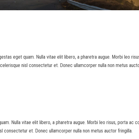
egestas eget quam. Nulla vitae elit libero, a pharetra augue. Morbi leo ri
erisque nisl consectetur et. Donec ullamcorper nulla non metus auctor 
quam. Nulla vitae elit libero, a pharetra augue. Morbi leo risus, porta ac 
 consectetur et. Donec ullamcorper nulla non metus auctor fringilla.