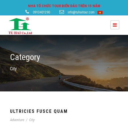
NHÀ TỔ CHỨC TOUR BIỂN ĐẢO TRÊN 15 NĂM
0913401290
info@tuhaitour.com
Category
City
ULTRICIES FUSCE QUAM
Adventure
/
City