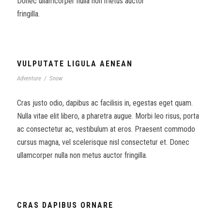
Donec ullamcorper nulla non metus auctor
fringilla.
VULPUTATE LIGULA AENEAN
Adventure
/
Snow
Cras justo odio, dapibus ac facilisis in, egestas eget quam.
Nulla vitae elit libero, a pharetra augue. Morbi leo risus, porta
ac consectetur ac, vestibulum at eros. Praesent commodo
cursus magna, vel scelerisque nisl consectetur et. Donec
ullamcorper nulla non metus auctor fringilla.
CRAS DAPIBUS ORNARE