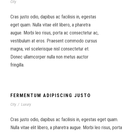
City
Cras justo odio, dapibus ac facilisis in, egestas
eget quam. Nulla vitae elit libero, a pharetra
augue. Morbi leo risus, porta ac consectetur ac,
vestibulum at eros. Praesent commodo cursus
magna, vel scelerisque nisl consectetur et.
Donec ullamcorper nulla non metus auctor
fringilla.
FERMENTUM ADIPISCING JUSTO
City
/
Luxury
Cras justo odio, dapibus ac facilisis in, egestas eget quam.
Nulla vitae elit libero, a pharetra augue. Morbi leo risus, porta